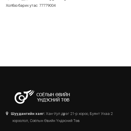
Холбоо барих утас: 77779004
Шуудангийн хаяг:
Хан-Уул дүүрэг 21-р хороо, Буянт Ухаа 2
хороолол, Соёлын Өвийн Үндэсний Төв