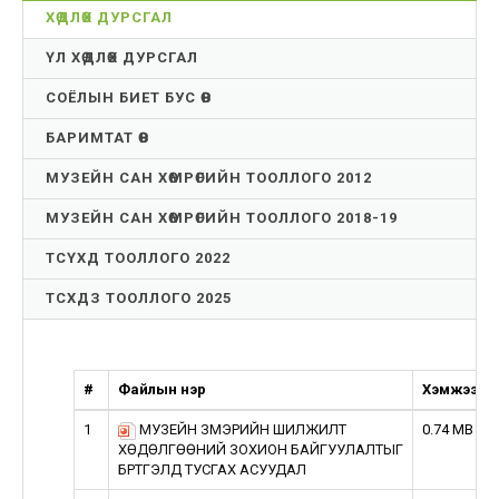
ХӨДЛӨХ ДУРСГАЛ
ҮЛ ХӨДЛӨХ ДУРСГАЛ
СОЁЛЫН БИЕТ БУС ӨВ
БАРИМТАТ ӨВ
МУЗЕЙН САН ХӨМРӨГИЙН ТООЛЛОГО 2012
МУЗЕЙН САН ХӨМРӨГИЙН ТООЛЛОГО 2018-19
ТСҮХД ТООЛЛОГО 2022
ТСХДЗ ТООЛЛОГО 2025
#
Файлын нэр
Хэмжээ
1
МУЗЕЙН ҮЗМЭРИЙН ШИЛЖИЛТ
0.74 MB
ХӨДӨЛГӨӨНИЙ ЗОХИОН БАЙГУУЛАЛТЫГ
БҮРТГЭЛД ТУСГАХ АСУУДАЛ