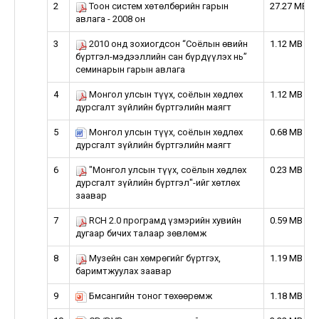
2
Тоон систем хөтөлбөрийн гарын
27.27 MB
авлага - 2008 он
3
2010 онд зохиогдсон “Соёлын өвийн
1.12 MB
бүртгэл-мэдээллийн сан бүрдүүлэх нь”
семинарын гарын авлага
4
Монгол улсын түүх, соёлын хөдлөх
1.12 MB
дурсгалт зүйлийн бүртгэлийн маягт
5
Монгол улсын түүх, соёлын хөдлөх
0.68 MB
дурсгалт зүйлийн бүртгэлийн маягт
6
"Монгол улсын түүх, соёлын хөдлөх
0.23 MB
дурсгалт зүйлийн бүртгэл"-ийг хөтлөх
заавар
7
RCH 2.0 програмд үзмэрийн хувийн
0.59 MB
дугаар бичих талаар зөвлөмж
8
Музейн сан хөмрөгийг бүртгэх,
1.19 MB
баримтжуулах заавар
9
Бмсангийн тоног төхөөрөмж
1.18 MB