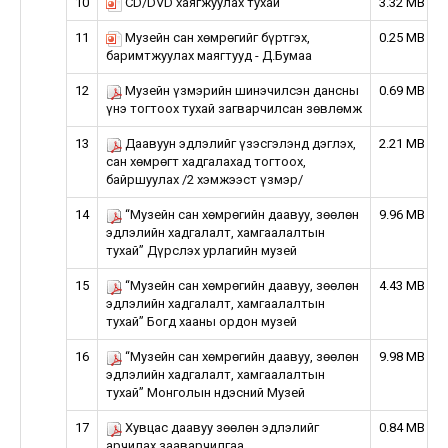
10
CD/DVD хаягжуулах тухай
3.32 MB
11
Музейн сан хөмрөгийг бүртгэх,
0.25 MB
баримтжуулах маягтууд - Д.Бумаа
12
Музейн үзмэрийн шинэчилсэн дансны
0.69 MB
үнэ тогтоох тухай загварчилсан зөвлөмж
13
Даавуун эдлэлийг үзэсгэлэнд дэглэх,
2.21 MB
сан хөмрөгт хадгалахад тогтоох,
байршуулах /2 хэмжээст үзмэр/
14
“Музейн сан хөмрөгийн даавуу, зөөлөн
9.96 MB
эдлэлийн хадгалалт, хамгаалалтын
тухай” Дүрслэх урлагийн музей
15
“Музейн сан хөмрөгийн даавуу, зөөлөн
4.43 MB
эдлэлийн хадгалалт, хамгаалалтын
тухай” Богд хааны ордон музей
16
“Музейн сан хөмрөгийн даавуу, зөөлөн
9.98 MB
эдлэлийн хадгалалт, хамгаалалтын
тухай” Монголын Үндэсний Музей
17
Хувцас даавуу зөөлөн эдлэлийг
0.84 MB
арчилах зааварчилгаа