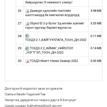
байршуулах /3 хэмжээст үзмэр/
26
Даавуун эдлэлийн гэмтлийн
4.48 MB
шалтгаанууд ба хамгаалах асуудлууд
27
Object ID 2-р бүлэг Эд өлгийн зүйлийг
3.33 MB
гэрэл зургаар баримтжуулах нь
28
0.11 MB
ТСХДЗ-2.1_БАЙГУУЛЛАГА_ТООН_ДҮН-2022
29
ТСХДЗ-2.2_АЙМАГ_НИЙСЛЭЛ
0.14 MB
_НЭГТГЭЛ_ТООН_ДҮН-2022
30
ТСХДЗ-Маягт-Нөхөх-Заавар-2022
0.43 MB
Дэлгэрэнгүй мэдээлэл авах эх сурвалж:
Соёлын Өвийн Үндэсний Төв
Захиргаа, удирдлагын газрын дарга Ө.Батцэцэг
Цахим шуудан: battsetseg@ncch.gov.mn