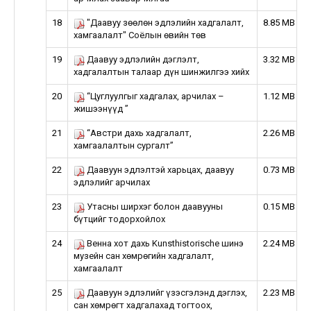
18
"Даавуу зөөлөн эдлэлийн хадгалалт,
8.85 MB
хамгаалалт" Соёлын өвийн төв
19
Даавуу эдлэлийн дэглэлт,
3.32 MB
хадгалалтын талаар дүн шинжилгээ хийх
20
“Цуглуулгыг хадгалах, арчилах –
1.12 MB
жишээнүүд ”
21
“Австри дахь хадгалалт,
2.26 MB
хамгаалалтын сургалт”
22
Даавуун эдлэлтэй харьцах, даавуу
0.73 MB
эдлэлийг арчилах
23
Утасны ширхэг болон даавууны
0.15 MB
бүтцийг тодорхойлох
24
Венна хот дахь Kunsthistorische шинэ
2.24 MB
музейн сан хөмрөгийн хадгалалт,
хамгаалалт
25
Даавуун эдлэлийг үзэсгэлэнд дэглэх,
2.23 MB
сан хөмрөгт хадгалахад тогтоох,