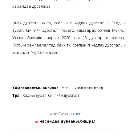
харалдаа дүрсэлжээ.
Энэхүү дурсгал нь түүх, соёлын үл хөдлөх дурсгалын “Хадны
зураг, бичгийн дурсгал” төрөлд хамаарах бөгөөд Монгол
Улсын Засгийн газрын 2020 оны 13 дугаар тогтоолоор
“Улсын хамгаалалтад байх түүх, соёлын үл хөдлөх дурсгалын
жагсаалт”-д бүртгэгдсэн.
Хамгаалалтын ангилал :
Улсын хамгаалалтад
Төрөл :
Хадны зураг, бичгийн дурсгал
what3words хаяг
///
насандаа.цувааны.бишрэл