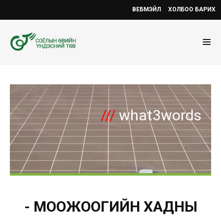
ВЕБМЭЙЛ
ХОЛБОО БАРИХ
///
what3words
- МООЖООГИЙН ХАДНЫ