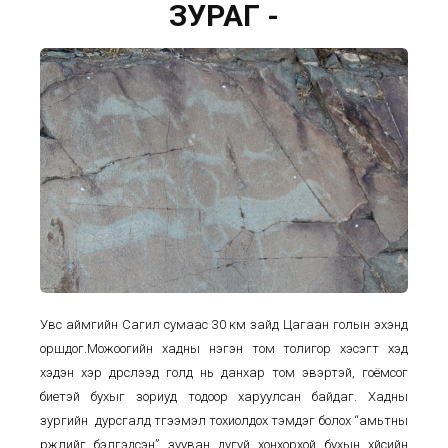
ЗУРАГ -
Увс аймгийн Сагил сумаас 30 км зайд Цагаан голын эхэнд
оршдог.Можоогийн хадны нэгэн том толигор хэсэгт хэд
хэдэн үхэр дүрслээд голд нь данхар том эвэртэй, гоёмсог
биетэй бухыг зориуд тодоор харуулсан байдаг. Хадны
зургийн дурсгалд түгээмэл тохиолдох тэмдэг болох “амьтны
үржлийг бэлгэдсэн” зууван дугуй хонхорхой бухын хүйсийн