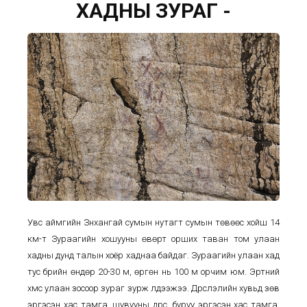
ХАДНЫ ЗУРАГ -
Увс аймгийн Зүүнхангай сумын нутагт сумын төвөөс хойш 14
км-т Зураагийн хошууны өвөрт орших таван том улаан
хадны дунд талын хоёр хаднаа байдаг. Зураагийн улаан хад
тус бүрийн өндөр 20-30 м, өргөн нь 100 м орчим юм. Эртний
хүмүүс улаан зосоор зураг зурж үлдээжээ. Дүрслэлийн хувьд зөв
эргэсэн хас тамга, шувууны дүрс, буруу эргэсэн хас тамга,