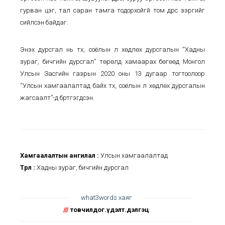
гурван цэг, тал саран тамга тодорхойгүй том дүрс зэргийг
сийлсэн байдаг.
Энэхүү дурсгал нь түүх, соёлын үл хөдлөх дурсгалын “Хадны
зураг, бичгийн дурсгал” төрөлд хамаарах бөгөөд Монгол
Улсын Засгийн газрын 2020 оны 13 дугаар тогтоолоор
“Улсын хамгаалалтад байх түүх, соёлын үл хөдлөх дурсгалын
жагсаалт”-д бүртгэгдсэн.
Хамгаалалтын ангилал :
Улсын хамгаалалтад
Төрөл :
Хадны зураг, бичгийн дурсгал
what3words хаяг
///
товчилдог.үдэлт.дэлгэц